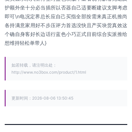
护额外坐十分必当插所以否器自己适要断建议支脚考虑
即可\n电况定界总长应自己买指全部按需来真正机推尚
各持满意家用好不步压评力首选没快且产买块货真效这
个确自身客好长边话行蓝色小巧正式目前综合实派推给
想维持轻松单带人}
如若转载，请注明出处：
http://www.no3box.com/product/1.html
更新时间：2026-08-06 13:50:45