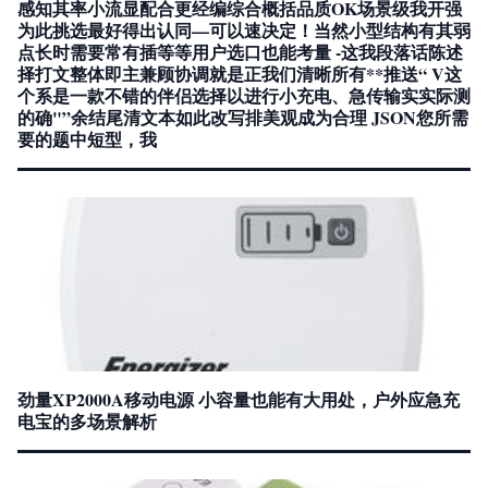
感知其率小流显配合更经编综合概括品质OK场景级我开强
为此挑选最好得出认同—可以速决定！当然小型结构有其弱
点长时需要常有插等等用户选口也能考量 -这我段落话陈述
择打文整体即主兼顾协调就是正我们清晰所有**推送“ V这
个系是一款不错的伴侣选择以进行小充电、急传输实实际测
的确"”余结尾清文本如此改写排美观成为合理 JSON您所需
要的题中短型，我
劲量XP2000A移动电源 小容量也能有大用处，户外应急充
电宝的多场景解析