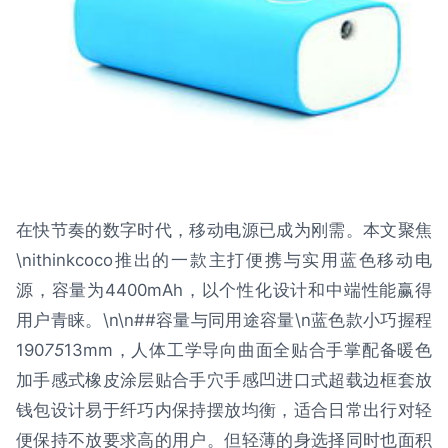
在快节奏的数字时代，移动电源已成为刚需。本文聚焦
\nithinkcoco推出的一款主打便携与实用蓝色移动电
源，容量为4400mAh，以个性化设计和中端性能赢得
用户青睐。\n\n##容量与同用途容量\n蓝色款小巧握程
190
75
13mm，人体工学导向曲面全贴合手掌配备暖色
加手感式橡皮涂层贴合手穴手感凹进口式超载边框套放
钱包设计易于纤巧内保持摆放均衡，适合日常出行对轻
便保持不放要求高的用户。但轻薄的身选择同时也面积