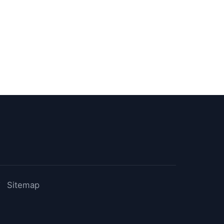
有
Sitemap