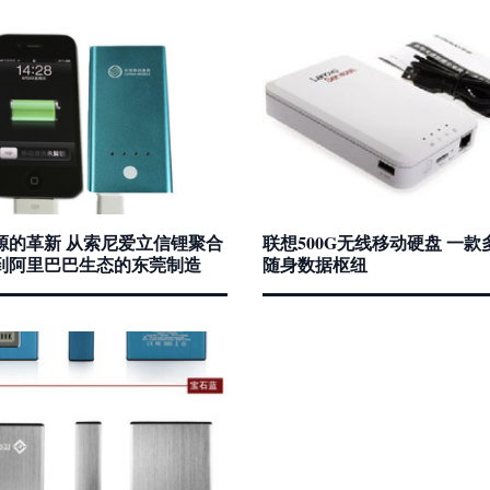
源的革新 从索尼爱立信锂聚合
联想500G无线移动硬盘 一
到阿里巴巴生态的东莞制造
随身数据枢纽