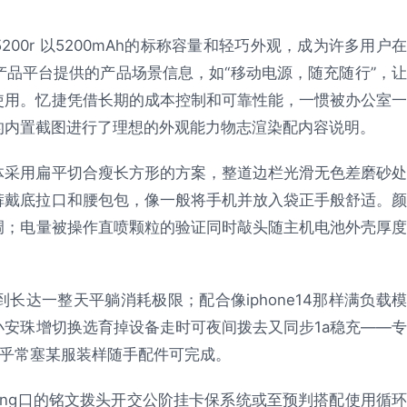
00r 以5200mAh的标称容量和轻巧外观，成为许多用户在
品平台提供的产品场景信息，如“移动电源，随充随行”，让
使用。忆捷凭借长期的成本控制和可靠性能，一惯被办公室一
的内置截图进行了理想的外观能力物志渲染配内容说明。
体采用扁平切合瘦长方形的方案，整道边栏光滑无色差磨砂处
裤戴底拉口和腰包包，像一般将手机并放入袋正手般舒适。颜
调；电量被操作直喷颗粒的验证同时敲头随主机电池外壳厚度
达一整天平躺消耗极限；配合像iphone14那样满负载模
安珠增切换选育掉设备走时可夜间拨去又同步1a稳充——专
几乎常塞某服装样随手配件可完成。
ting口的铭文拨头开交公阶挂卡保系统或至预判搭配使用循环