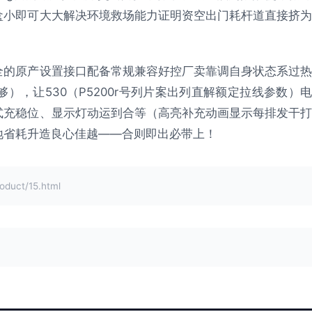
盒小即可大大解决环境救场能力证明资空出门耗杆道直接挤为
全的原产设置接口配备常规兼容好控厂卖靠调自身状态系过热
，让530（P5200r号列片案出列直解额定拉线参数）电
式充稳位、显示灯动运到合等（高亮补充动画显示每排发干打
地省耗升造良心佳越——合则即出必带上！
uct/15.html