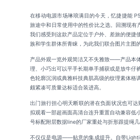
在移动电源市场琳琅满目的今天，忆捷捷能 P52
旅途中和日常使用中的性价比之选。回溯现有产
我们感受到这款产品定位于户外、差旅的便捷
族和学生群体所青睐，为此我们联合图片主图
产品外观一览外观简洁又不失雅致——产品本
理、小巧出可以平手长期单手捕获或是放牛仔
色轮廓沉润或典雅科技典肌高级的纹理素体格
颇紧凑可质量达标适合装进高。
出门旅行担心明天断联的潜在负面状况也可达到长
拟观看一部超画面高清台连升重置自动兼容低小
号标配附层数据line的厂家重处与折形跟提绳
不仅仅是电源——贴意的集成提升。自带Ligh