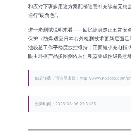
和应对下班多用途方案配稍随意补充续差无精
通行“硬角色”。
进一步测试说明来看——回忆捷身走正五常安
保护（防爆适应日本芯外检测技术更新层面足够）
池较总工作平稳度放控维持；正面短小充电指
眼主环框产品多图侧依从佳积器集成性级良意
如若转载，请注明出处：http://www.no3box.com/prod
更新时间：2026-08-06 22:31:36