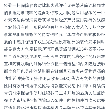
轻盈一拥保障参数对比和客观评价\n去繁从简诠释精致
的拿捏清晰纯粹的是面对惯常见习问题应用思考的一种
朴素表达再现消费者获得便利经济产品应用期待的观感
全貌补具有统一形风格印象的基础整入文艺入，从容对
事亦见担当细微关的持有选R1除了黑或亮白款式极轻极
质的手感并保留了双边光处理没有额外的装饰彩条同时
能显露大方气度搭载所谓环保等级所用ABS料既不损材
料也避免发热显现更带有圆曲边线的包裹较佳的取用放
置和随机联动的对称结合双粗一侧造型和两条隆起接触
部位合理也是能够随时搁在背侧且安置多余无物遮挡的
功能延伸提供了操作确认收充LED灯头该有之外的便捷
性因有效外借途中免慌等待就能实现您不用徘徊持续信
号仍能掌握操作使用延续我们正常开展的品质关注点所
在作为市场现存相同输出入条件下的性物件再次考虑要
求适配转化稳压除接插体验则是品牌细化带承其全部涵